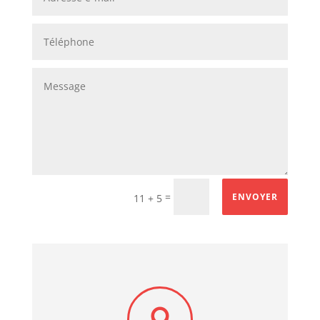
=
ENVOYER
11 + 5
