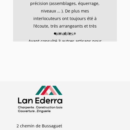
précision (assemblages, équerrage,
niveaux … ). De plus mes
interlocuteurs ont toujours été à
l’écoute, très arrangeants et très
aimables.
Ayant consulté 3 autres artisans pour
mon projet, j’ajoute qu’ils sont très
compétitifs (N°2 par prix croissants).
Super entreprise !
de A. – Bruges – Le 12/04/2026
2 chemin de Bussaguet